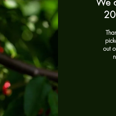
We a
20
Tha
pick
out o
n