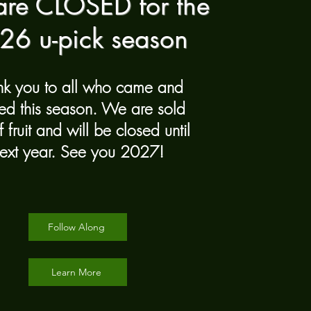
re CLOSED for the
26 u-pick season
nk you to all who came and
ed this season. We are sold
f fruit and will be closed until
ext year. See you 2027!
Follow Along
Learn More