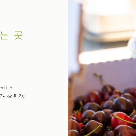
는 곳
ood CA
7시-오후 7시